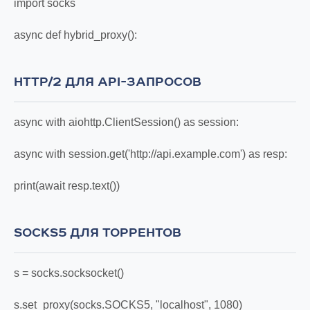
import socks
async def hybrid_proxy():
HTTP/2 ДЛЯ API-ЗАПРОСОВ
async with aiohttp.ClientSession() as session:
async with session.get('http://api.example.com') as resp:
print(await resp.text())
SOCKS5 ДЛЯ ТОРРЕНТОВ
s = socks.socksocket()
s.set_proxy(socks.SOCKS5, "localhost", 1080)