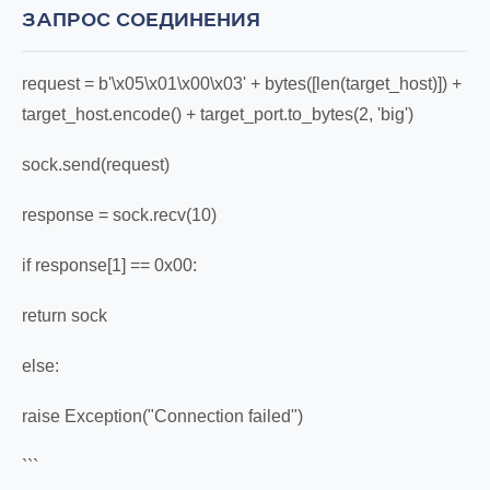
ЗАПРОС СОЕДИНЕНИЯ
request = b'\x05\x01\x00\x03' + bytes([len(target_host)]) +
target_host.encode() + target_port.to_bytes(2, 'big')
sock.send(request)
response = sock.recv(10)
if response[1] == 0x00:
return sock
else:
raise Exception("Connection failed")
```