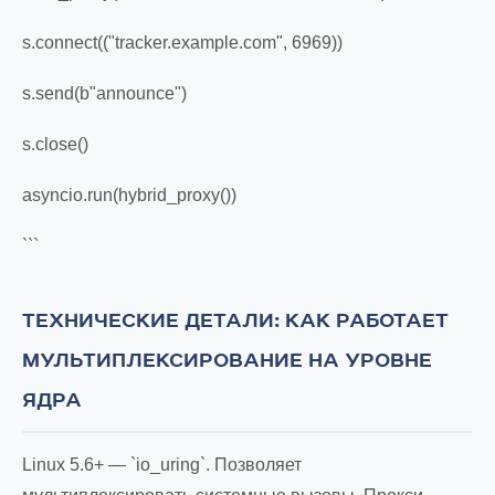
s.connect(("tracker.example.com", 6969))
s.send(b"announce")
s.close()
asyncio.run(hybrid_proxy())
```
ТЕХНИЧЕСКИЕ ДЕТАЛИ: КАК РАБОТАЕТ
МУЛЬТИПЛЕКСИРОВАНИЕ НА УРОВНЕ
ЯДРА
Linux 5.6+ — `io_uring`. Позволяет