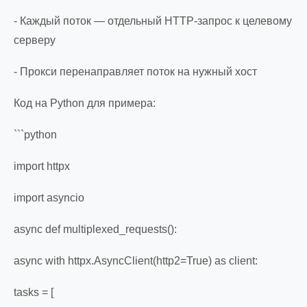
- Каждый поток — отдельный HTTP-запрос к целевому
серверу
- Прокси перенаправляет поток на нужный хост
Код на Python для примера:
```python
import httpx
import asyncio
async def multiplexed_requests():
async with httpx.AsyncClient(http2=True) as client:
tasks = [