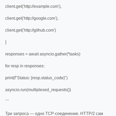
client.get('http://example.com'),
client.get('http://google.com'),
client.get('http://github.com')
]
responses = await asyncio.gather(*tasks)
for resp in responses:
print(f"Status: {resp.status_code}")
asyncio.run(multiplexed_requests())
```
Три запроса — одно TCP-соединение. HTTP/2 сам