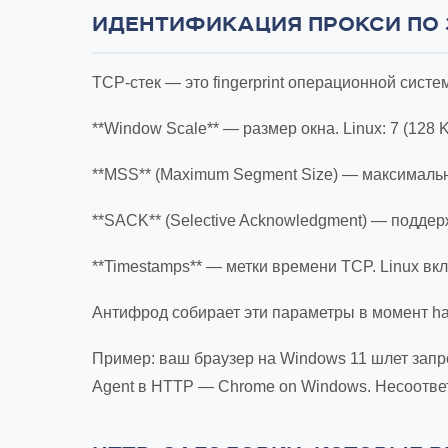
ИДЕНТИФИКАЦИЯ ПРОКСИ ПО
TCP-стек — это fingerprint операционной сис
**Window Scale** — размер окна. Linux: 7 (128 K
**MSS** (Maximum Segment Size) — максимальн
**SACK** (Selective Acknowledgment) — подде
**Timestamps** — метки времени TCP. Linux в
Антифрод собирает эти параметры в момент h
Пример: ваш браузер на Windows 11 шлет запрос
Agent в HTTP — Chrome on Windows. Несоответ