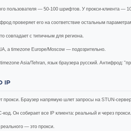
ного пользователя — 50-100 шрифтов. У прокси-клиента — 10
ифрод проверяет его на соответствие остальным параметра
сто совпадает с типичным для региона.
ША, а timezone Europe/Moscow — подозрительно.
timezone Asia/Tehran, язык браузера русский. Антифрод: "пр
 IP
т прокси. Браузер напрямую шлет запросы на STUN-сервер
од. Он собирает все IP клиента: реальный и через прокси
 реального — это прокси.