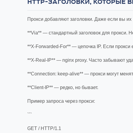
HTTP-ЗАГОЛОВКИ, КОТОРЫЕ 
Прокси добавляют заголовки. Даже если вы их 
**Via** — стандартный заголовок для прокси. 
**X-Forwarded-For** — цепочка IP. Если прокси 
**X-Real-IP** — nginx proxy. Часто забывают уд
**Connection: keep-alive** — прокси могут ме
**Client-IP** — редко, но бывает.
Пример запроса через прокси:
```
GET / HTTP/1.1