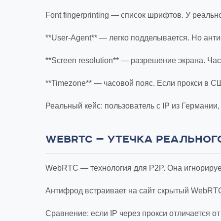
Font fingerprinting — список шрифтов. У реаль
**User-Agent** — легко подделывается. Но ант
**Screen resolution** — разрешение экрана. Ча
**Timezone** — часовой пояс. Если прокси в С
Реальный кейс: пользователь с IP из Германии, 
WEBRTC — УТЕЧКА РЕАЛЬНОГО
WebRTC — технология для P2P. Она игнорируе
Антифрод встраивает на сайт скрытый WebRTC-к
Сравнение: если IP через прокси отличается от