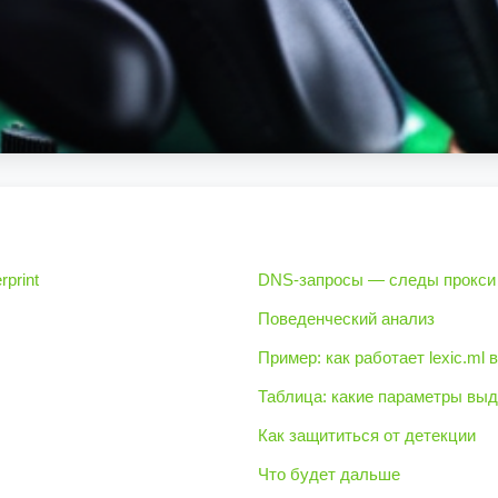
rprint
DNS-запросы — следы прокси
Поведенческий анализ
Пример: как работает lexic.ml 
Таблица: какие параметры выд
Как защититься от детекции
Что будет дальше