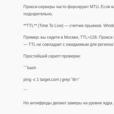
Прокси-серверы часто форсируют MTU. Если ва
подозрительно.
**TTL** (Time To Live) — счетчик прыжков. Windo
Пример: вы сидите в Москве, TTL=128. Прокси в
— TTL не совпадает с ожидаемым для региона"
Простейший скрипт проверки:
```bash
ping -c 1 target.com | grep "ttl="
```
Но антифроды делают замеры на уровне ядра. О