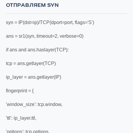
ОТПРАВЛЯЕМ SYN
syn = IP(dst=ip)/TCP(dport=port, flags='S')
ans = sr1(syn, timeout=2, verbose=0)
if ans and ans.haslayer(TCP):
tcp = ans.getlayer(TCP)
ip_layer = ans.getlayer(IP)
fingerprint = {
'window_size': tcp.window,
'ttl': ip_layer.ttl,
'options': tcp.options,