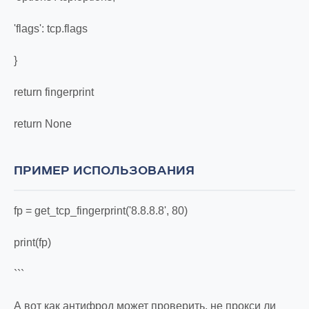
'flags': tcp.flags
}
return fingerprint
return None
ПРИМЕР ИСПОЛЬЗОВАНИЯ
fp = get_tcp_fingerprint('8.8.8.8', 80)
print(fp)
```
А вот как антифрод может проверить, не прокси ли