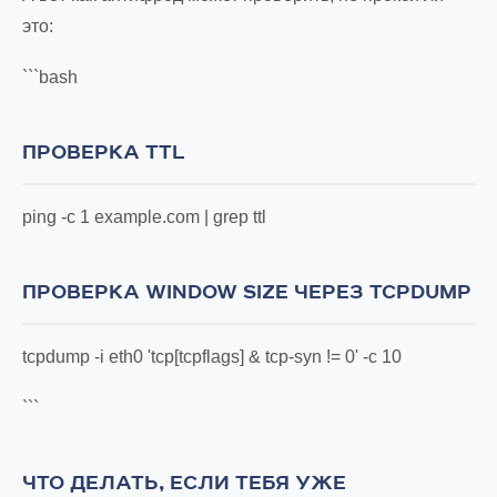
это:
```bash
ПРОВЕРКА TTL
ping -c 1 example.com | grep ttl
ПРОВЕРКА WINDOW SIZE ЧЕРЕЗ TCPDUMP
tcpdump -i eth0 'tcp[tcpflags] & tcp-syn != 0' -c 10
```
ЧТО ДЕЛАТЬ, ЕСЛИ ТЕБЯ УЖЕ