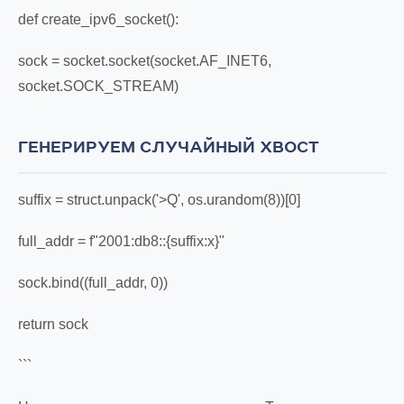
def create_ipv6_socket():
sock = socket.socket(socket.AF_INET6,
socket.SOCK_STREAM)
ГЕНЕРИРУЕМ СЛУЧАЙНЫЙ ХВОСТ
suffix = struct.unpack('>Q', os.urandom(8))[0]
full_addr = f"2001:db8::{suffix:x}"
sock.bind((full_addr, 0))
return sock
```