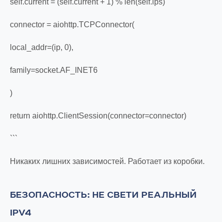
self.current = (self.current + 1) % len(self.ips)
connector = aiohttp.TCPConnector(
local_addr=(ip, 0),
family=socket.AF_INET6
)
return aiohttp.ClientSession(connector=connector)
```
Никаких лишних зависимостей. Работает из коробки.
БЕЗОПАСНОСТЬ: НЕ СВЕТИ РЕАЛЬНЫЙ
IPV4