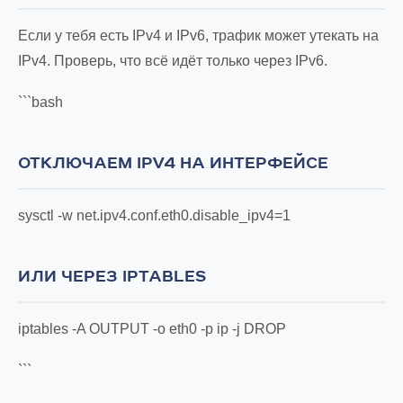
Если у тебя есть IPv4 и IPv6, трафик может утекать на
IPv4. Проверь, что всё идёт только через IPv6.
```bash
ОТКЛЮЧАЕМ IPV4 НА ИНТЕРФЕЙСЕ
sysctl -w net.ipv4.conf.eth0.disable_ipv4=1
ИЛИ ЧЕРЕЗ IPTABLES
iptables -A OUTPUT -o eth0 -p ip -j DROP
```