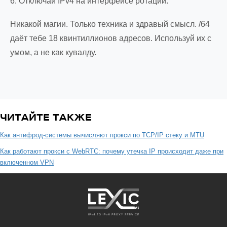
6. Отключай IPv4 на интерфейсе ротации.
Никакой магии. Только техника и здравый смысл. /64
даёт тебе 18 квинтиллионов адресов. Используй их с
умом, а не как кувалду.
ЧИТАЙТЕ ТАКЖЕ
Как антифрод-системы вычисляют прокси по TCP/IP стеку и MTU
Как работают прокси с WebRTC: почему утечка IP происходит даже при
включенном VPN