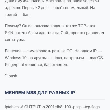
Дали ему /64 подсеть. Настроили ротацию через 50
адресов. Первые 2 дня — полёт нормальный. На
третий — бан.
Почему? Он использовал один и тот же TCP-стек.
SYN-пакеты были идентичны. Сайт просто сравнивал
сигнатуры.
Решение — эмулировать разные ОС. На одном IP —
Windows 10, на другом — Linux, на третьем — macOS.
Fingerprint меняется, бан отложен.
```bash
МЕНЯЕМ MSS ДЛЯ РАЗНЫХ IP
iptables -A OUTPUT -s 2001:db8::100 -p tcp --tcp-flags