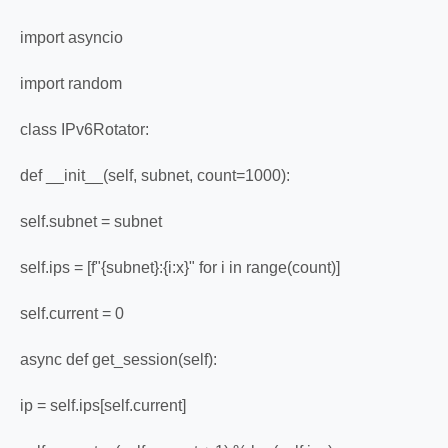
import asyncio
import random
class IPv6Rotator:
def __init__(self, subnet, count=1000):
self.subnet = subnet
self.ips = [f"{subnet}:{i:x}" for i in range(count)]
self.current = 0
async def get_session(self):
ip = self.ips[self.current]