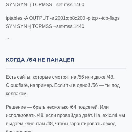
SYN SYN -j TCPMSS --set-mss 1460
iptables -A OUTPUT -s 2001:db8::200 -p tcp --tcp-flags
SYN SYN -j TCPMSS --set-mss 1440
```
КОГДА /64 НЕ ПАНАЦЕЯ
Есть сайты, которые смотрят на /56 или даже /48.
Cloudflare, например. Если ты в одной /56 — ты под
колпаком.
Решение — брать несколько /64 подсетей. Или
использовать /48, если провайдер даёт. На lexic.ml мы
выдаём клиентам /48, чтобы гарантировать обход
блокировок.