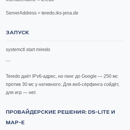
ServerAddress = teredo.iks-jena.de
ЗАПУСК
systemctl start miredo
```
Teredo даёт IPv6-адрес, но пинг до Google — 250 мс
против 30 мс у нативного. Для веб-сёрфинга сойдёт,
для игр — нет.
ПРОВАЙДЕРСКИЕ РЕШЕНИЯ: DS-LITE И
MAP-E