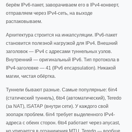
берём IPv6-пакет, заворачиваем его в IPv4-конверт,
отправляем через IPv4-сеть, на выходе
распаковываем.
Архитектура строится на инкапсуляции. IPv6-пакет
становится полезной нагрузкой для IPv4. Внешний
заголовок — IPv4 с адресами туннельных узлов.
Внутренний — оригинальный IPv6. Тип протокола в
IPv4-заголовке — 41 (IPv6 encapsulation). Никакой
магии, чистая обёртка.
Туннели бывают разные. Самые популярные: 6in4
(статический туннель), 6to4 (автоматический), Teredo
(за NAT), ISATAP (внутри сети). У каждого свой
зоопарк проблем. 6in4 требует выделенного IPv4-
адреса с обеих сторон. 6to4 работает через anycast,
но упирается в ограничения MTU. Teredo — вообще