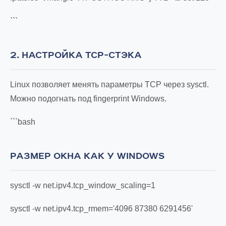
```
2. НАСТРОЙКА TCP-СТЭКА
Linux позволяет менять параметры TCP через sysctl.
Можно подогнать под fingerprint Windows.
```bash
РАЗМЕР ОКНА КАК У WINDOWS
sysctl -w net.ipv4.tcp_window_scaling=1
sysctl -w net.ipv4.tcp_rmem='4096 87380 6291456'