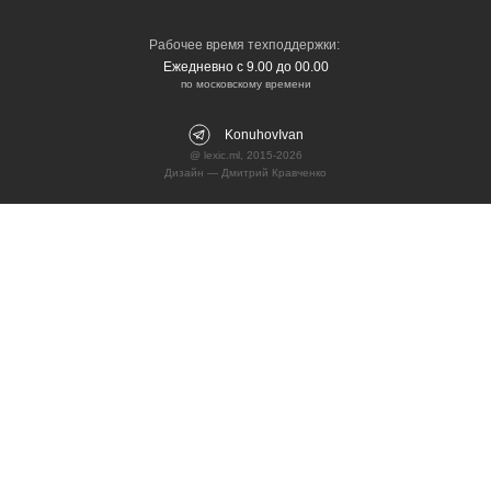
Рабочее время техподдержки:
Ежедневно с 9.00 до 00.00
по московскому времени
KonuhovIvan
@ lexic.ml, 2015-2026
Дизайн —
Дмитрий Кравченко