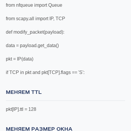
from nfqueue import Queue
from scapy.all import IP, TCP
def modify_packet(payload):
data = payload.get_data()
pkt = IP(data)
if TCP in pkt and pkt[TCP].flags == 'S':
МЕНЯЕМ TTL
pkt[IP].ttl = 128
МЕНЯЕМ РАЗМЕР ОКНА