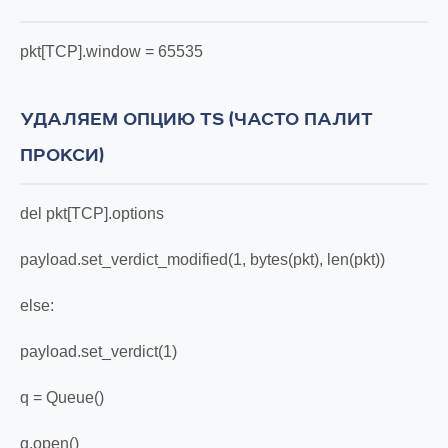
pkt[TCP].window = 65535
УДАЛЯЕМ ОПЦИЮ TS (ЧАСТО ПАЛИТ
ПРОКСИ)
del pkt[TCP].options
payload.set_verdict_modified(1, bytes(pkt), len(pkt))
else:
payload.set_verdict(1)
q = Queue()
q.open()