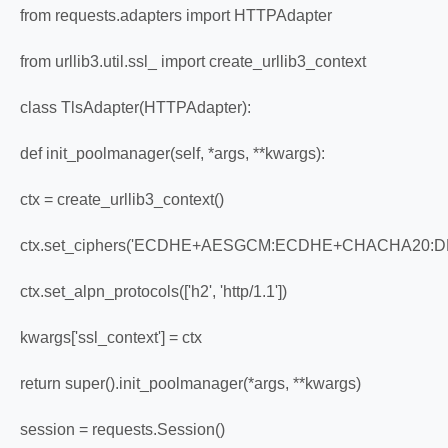
from requests.adapters import HTTPAdapter
from urllib3.util.ssl_ import create_urllib3_context
class TlsAdapter(HTTPAdapter):
def init_poolmanager(self, *args, **kwargs):
ctx = create_urllib3_context()
ctx.set_ciphers('ECDHE+AESGCM:ECDHE+CHACHA20:
ctx.set_alpn_protocols(['h2', 'http/1.1'])
kwargs['ssl_context'] = ctx
return super().init_poolmanager(*args, **kwargs)
session = requests.Session()