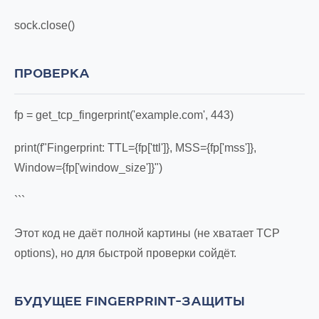
sock.close()
ПРОВЕРКА
fp = get_tcp_fingerprint('example.com', 443)
print(f"Fingerprint: TTL={fp['ttl']}, MSS={fp['mss']},
Window={fp['window_size']}")
```
Этот код не даёт полной картины (не хватает TCP
options), но для быстрой проверки сойдёт.
БУДУЩЕЕ FINGERPRINT-ЗАЩИТЫ