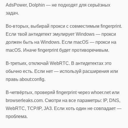
AdsPower, Dolphin — не подходят для серьёзных
задач.
Во-вторых, выбирай прокси с совместимым fingerprint.
Если твой антидетект эмулирует Windows — прокси
должен быть на Windows. Если macOS — прокси на
macOS. Иначе fingerprint будет противоречивым.
В-третьих, отключай WebRTC. В антидетектах это
обычно есть. Если нет — используй расширения или
правь about:config.
В-четвёртых, проверяй fingerprint через whoer.net или
browserleaks.com. Смотри на все параметры: IP, DNS,
WebRTC, TCP/IP, JA3. Если хоть один не совпадает —
проблема.