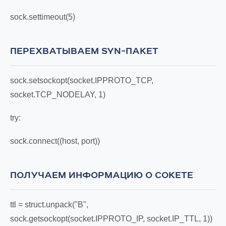
sock.settimeout(5)
ПЕРЕХВАТЫВАЕМ SYN-ПАКЕТ
sock.setsockopt(socket.IPPROTO_TCP,
socket.TCP_NODELAY, 1)
try:
sock.connect((host, port))
ПОЛУЧАЕМ ИНФОРМАЦИЮ О СОКЕТЕ
ttl = struct.unpack("B",
sock.getsockopt(socket.IPPROTO_IP, socket.IP_TTL, 1))