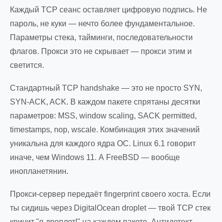
Каждый TCP сеанс оставляет цифровую подпись. Не
пароль, не куки — нечто более фундаментальное.
Параметры стека, тайминги, последовательности
флагов. Прокси это не скрывает — прокси этим и
светится.
Стандартный TCP handshake — это не просто SYN,
SYN-ACK, ACK. В каждом пакете спрятаны десятки
параметров: MSS, window scaling, SACK permitted,
timestamps, nop, wscale. Комбинация этих значений
уникальна для каждого ядра ОС. Linux 6.1 говорит
иначе, чем Windows 11. А FreeBSD — вообще
инопланетянин.
Прокси-сервер передаёт fingerprint своего хоста. Если
ты сидишь через DigitalOcean droplet — твой TCP стек
кричит "я дроплет!" на каждом пакете. Антидетект-