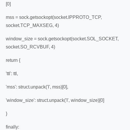
[0]
mss = sock.getsockopt(socket.IPPROTO_TCP,
socket.TCP_MAXSEG, 4)
window_size = sock.getsockopt(socket.SOL_SOCKET,
socket.SO_RCVBUF, 4)
return {
'ttl': ttl,
'mss': struct.unpack('I', mss)[0],
'window_size': struct.unpack('I', window_size)[0]
}
finally: