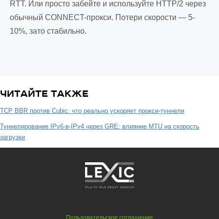
RTT. Или просто забейте и используйте HTTP/2 через
обычный CONNECT-прокси. Потери скорости — 5-
10%, зато стабильно.
ЧИТАЙТЕ ТАКЖЕ
TCP BBR против Cubic: что реально ускоряет прокси-туннели
Туннелирование IPv6-в-IPv4 через GRE: влияние MTU на скорость
загрузки
Пользовательское соглашение