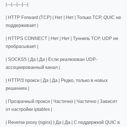
|---|---|---|---|
| HTTP Forward (TCP) | Нет | Нет | Только TCP, QUIC не
поддерживает |
| HTTPS CONNECT | Нет | Нет | Туннель TCP, UDP не
пробрасывает |
| SOCKS5 | Да | Да | Если реализован UDP-
ассоциированный канал |
| HTTP/3 прокси | Да | Да | Редко, только в новых
решениях |
| Прозрачный прокси | Частично | Частично | Зависит
от настройки iptables |
| Reverse proxy (nginx) | Да | Да | С поддержкой QUIC в