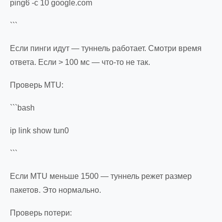
ping6 -c 10 google.com
```
Если пинги идут — туннель работает. Смотри время
ответа. Если > 100 мс — что-то не так.
Проверь MTU:
```bash
ip link show tun0
```
Если MTU меньше 1500 — туннель режет размер
пакетов. Это нормально.
Проверь потери: