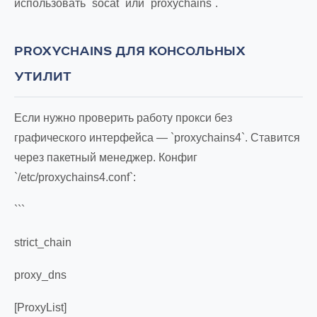
использовать `socat` или `proxychains`.
PROXYCHAINS ДЛЯ КОНСОЛЬНЫХ
УТИЛИТ
Если нужно проверить работу прокси без
графического интерфейса — `proxychains4`. Ставится
через пакетный менеджер. Конфиг
`/etc/proxychains4.conf`:
```
strict_chain
proxy_dns
[ProxyList]