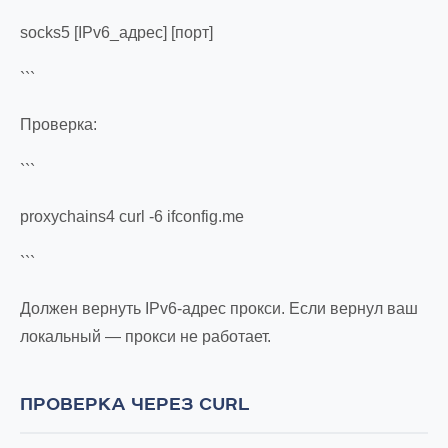
socks5 [IPv6_адрес] [порт]
```
Проверка:
```
proxychains4 curl -6 ifconfig.me
```
Должен вернуть IPv6-адрес прокси. Если вернул ваш
локальный — прокси не работает.
ПРОВЕРКА ЧЕРЕЗ CURL