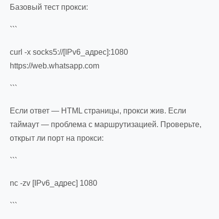
Базовый тест прокси:
```
curl -x socks5://[IPv6_адрес]:1080
https://web.whatsapp.com
```
Если ответ — HTML страницы, прокси жив. Если
таймаут — проблема с маршрутизацией. Проверьте,
открыт ли порт на прокси:
```
nc -zv [IPv6_адрес] 1080
```