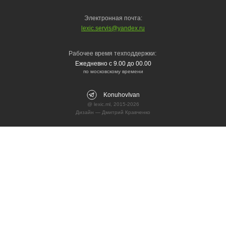
Электронная почта:
lexic.servis@yandex.ru
Рабочее время техподдержки:
Ежедневно с 9.00 до 00.00
по московскому времени
KonuhovIvan
@ lexic.ml, 2015-2026
Дизайн —
Дмитрий Кравченко