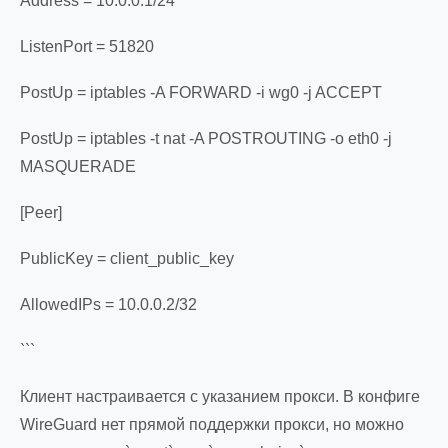
Address = 10.0.0.1/24
ListenPort = 51820
PostUp = iptables -A FORWARD -i wg0 -j ACCEPT
PostUp = iptables -t nat -A POSTROUTING -o eth0 -j
MASQUERADE
[Peer]
PublicKey = client_public_key
AllowedIPs = 10.0.0.2/32
```
Клиент настраивается с указанием прокси. В конфиге
WireGuard нет прямой поддержки прокси, но можно