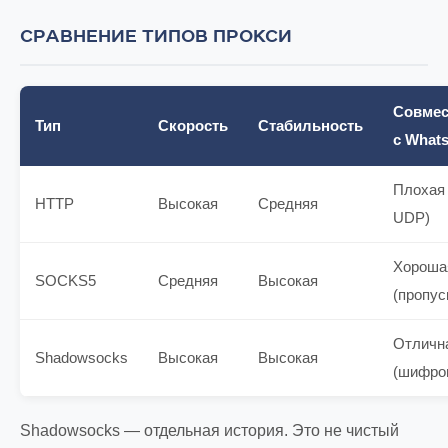
СРАВНЕНИЕ ТИПОВ ПРОКСИ
Совмес
Тип
Скорость
Стабильность
с What
Плохая 
HTTP
Высокая
Средняя
UDP)
Хороша
SOCKS5
Средняя
Высокая
(пропус
Отличн
Shadowsocks
Высокая
Высокая
(шифро
Shadowsocks — отдельная история. Это не чистый