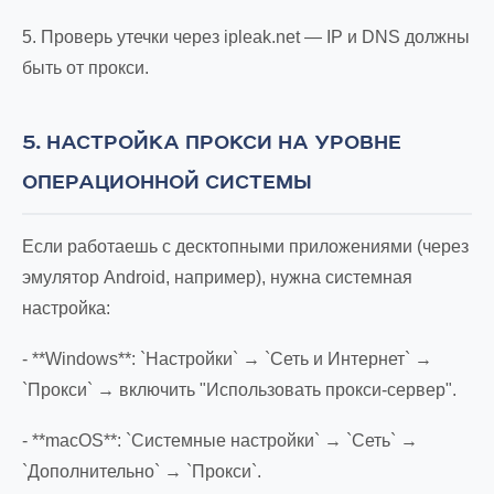
5. Проверь утечки через ipleak.net — IP и DNS должны
быть от прокси.
5. НАСТРОЙКА ПРОКСИ НА УРОВНЕ
ОПЕРАЦИОННОЙ СИСТЕМЫ
Если работаешь с десктопными приложениями (через
эмулятор Android, например), нужна системная
настройка:
- **Windows**: `Настройки` → `Сеть и Интернет` →
`Прокси` → включить "Использовать прокси-сервер".
- **macOS**: `Системные настройки` → `Сеть` →
`Дополнительно` → `Прокси`.