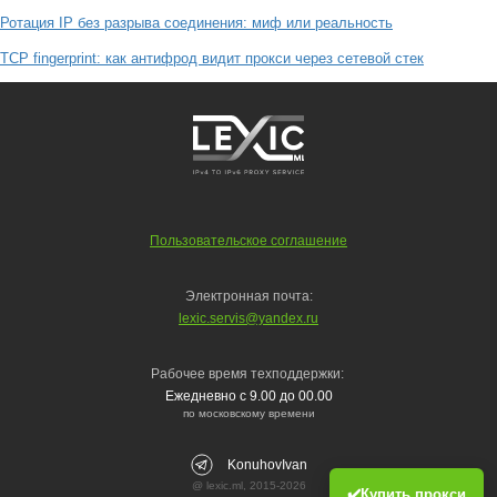
Ротация IP без разрыва соединения: миф или реальность
TCP fingerprint: как антифрод видит прокси через сетевой стек
Пользовательское соглашение
Электронная почта:
lexic.servis@yandex.ru
Рабочее время техподдержки:
Ежедневно с 9.00 до 00.00
по московскому времени
KonuhovIvan
@ lexic.ml, 2015-2026
✔️Купить прокси