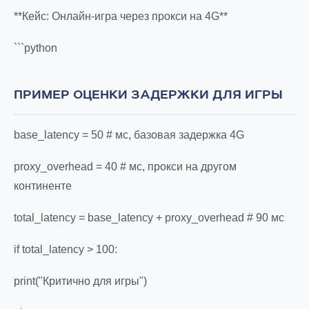
**Кейс: Онлайн-игра через прокси на 4G**
```python
ПРИМЕР ОЦЕНКИ ЗАДЕРЖКИ ДЛЯ ИГРЫ
base_latency = 50 # мс, базовая задержка 4G
proxy_overhead = 40 # мс, прокси на другом
континенте
total_latency = base_latency + proxy_overhead # 90 мс
if total_latency > 100:
print("Критично для игры")