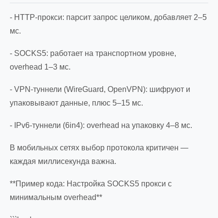
- HTTP-прокси: парсит запрос целиком, добавляет 2–5
мс.
- SOCKS5: работает на транспортном уровне,
overhead 1–3 мс.
- VPN-туннели (WireGuard, OpenVPN): шифруют и
упаковывают данные, плюс 5–15 мс.
- IPv6-туннели (6in4): overhead на упаковку 4–8 мс.
В мобильных сетях выбор протокола критичен —
каждая миллисекунда важна.
**Пример кода: Настройка SOCKS5 прокси с
минимальным overhead**