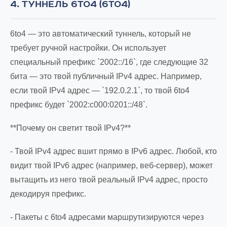
4. ТУННЕЛЬ 6TO4 (6TO4)
6to4 — это автоматический туннель, который не
требует ручной настройки. Он использует
специальный префикс `2002::/16`, где следующие 32
бита — это твой публичный IPv4 адрес. Например,
если твой IPv4 адрес — `192.0.2.1`, то твой 6to4
префикс будет `2002:c000:0201::/48`.
**Почему он светит твой IPv4?**
- Твой IPv4 адрес вшит прямо в IPv6 адрес. Любой, кто
видит твой IPv6 адрес (например, веб-сервер), может
вытащить из него твой реальный IPv4 адрес, просто
декодируя префикс.
- Пакеты с 6to4 адресами маршрутизируются через