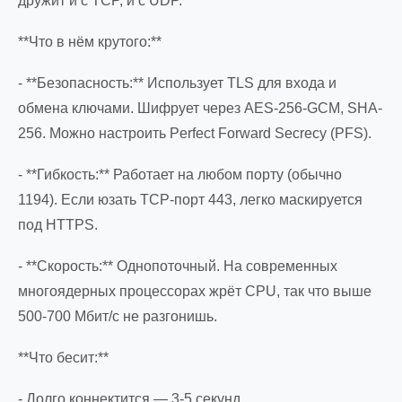
дружит и с TCP, и с UDP.
**Что в нём крутого:**
- **Безопасность:** Использует TLS для входа и
обмена ключами. Шифрует через AES-256-GCM, SHA-
256. Можно настроить Perfect Forward Secrecy (PFS).
- **Гибкость:** Работает на любом порту (обычно
1194). Если юзать TCP-порт 443, легко маскируется
под HTTPS.
- **Скорость:** Однопоточный. На современных
многоядерных процессорах жрёт CPU, так что выше
500-700 Мбит/с не разгонишь.
**Что бесит:**
- Долго коннектится — 3-5 секунд.