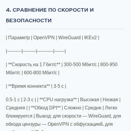
4. СРАВНЕНИЕ ПО СКОРОСТИ И
БЕЗОПАСНОСТИ
| Параметр | OpenVPN | WireGuard | IKEv2 |
|----------|---------|-----------|-------|
| **Скорость на 1 Гбит/с** | 300-500 Мбит/с | 800-950
Мбит/с | 600-800 Мбит/с |
| **Время коннекта** | 3-5 с |
0.5-1 с | 2-3 с | | **CPU нагрузка** | Высокая | Низкая |
Средняя | | **Обход DPI** | Сложно | Средне | Легко
блокируется | Вывод: для скорости — WireGuard, для
обхода цензуры — OpenVPN с обфускацией, для