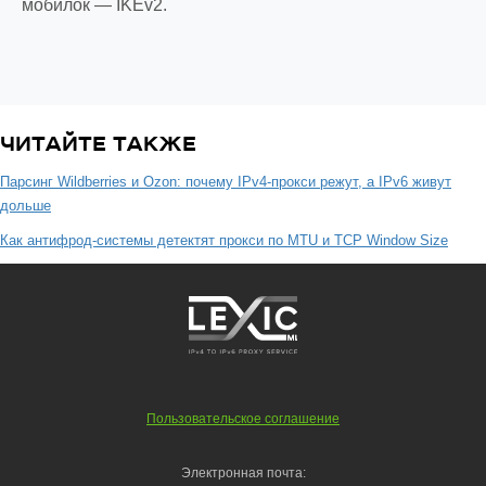
мобилок — IKEv2.
ЧИТАЙТЕ ТАКЖЕ
Парсинг Wildberries и Ozon: почему IPv4-прокси режут, а IPv6 живут
дольше
Как антифрод-системы детектят прокси по MTU и TCP Window Size
Пользовательское соглашение
Электронная почта: