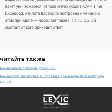
пакет уничтожается, отправителю уходит ICMP Time
Exceeded. Утилита traceroute построена именно на
этом принципе — посылает пакеты с TTL=1,2,3 и
смотрит от кого приходит ответ.
ЧИТАЙТЕ ТАКЖЕ
Как проверить прокси на утечку IPv6
Как работает маскировка TCP/IP стека для обхода DPI и антифрод-
систем